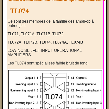
TL074
Ce sont des membres de la famille des ampli-op à
entrée jfet.
TL071, TL071A, TL071B, TL072
TL072A, TL072B,
TL074, TL074A, TL074B
LOW-NOISE JFET-INPUT OPERATIONAL
AMPLIFIERS
Les TL074 sont spécialisés faible bruit de fond.