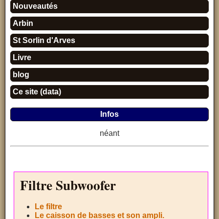
Nouveautés
Arbin
St Sorlin d'Arves
Livre
blog
Ce site (data)
Infos
néant
Filtre Subwoofer
Le filtre
Le caisson de basses et son ampli.