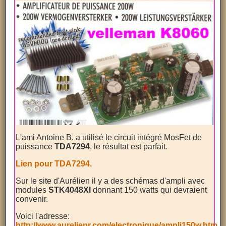
L'ami Antoine B. a utilisé le circuit intégré MosFet de
puissance
TDA7294
, le résultat est parfait.
Lien pour TDA7294.
Sur le site d'Aurélien il y a des schémas d'ampli avec
modules
STK4048XI
donnant 150 watts qui devraient
convenir.
Voici l'adresse:
http://www.aurelienr.com/electronique/ampli150w.htm