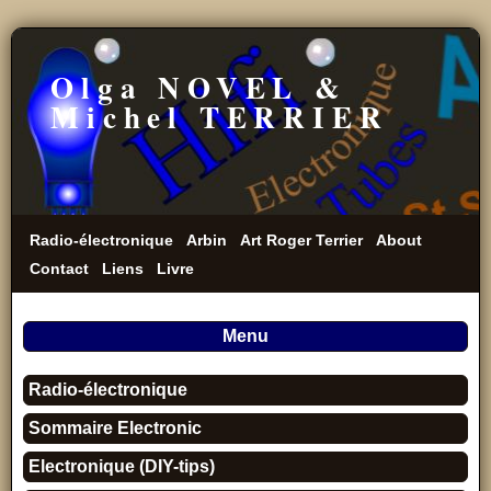
Olga NOVEL &
Michel TERRIER
Radio-électronique
Arbin
Art Roger Terrier
About
Contact
Liens
Livre
Menu
Radio-électronique
Sommaire Electronic
Electronique (DIY-tips)