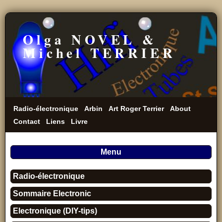
Olga NOVEL &
Michel TERRIER
Radio-électronique
Arbin
Art Roger Terrier
About
Contact
Liens
Livre
Menu
Radio-électronique
Sommaire Electronic
Electronique (DIY-tips)