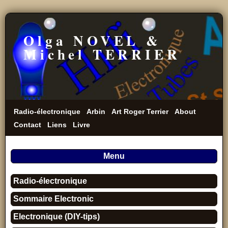
Olga NOVEL &
Michel TERRIER
Radio-électronique
Arbin
Art Roger Terrier
About
Contact
Liens
Livre
Menu
Radio-électronique
Sommaire Electronic
Electronique (DIY-tips)