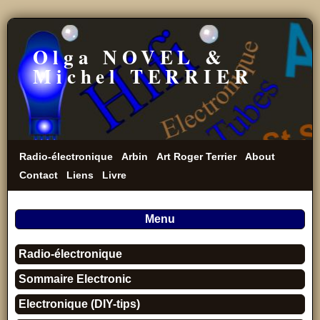
Olga NOVEL &
Michel TERRIER
Radio-électronique
Arbin
Art Roger Terrier
About
Contact
Liens
Livre
Menu
Radio-électronique
Sommaire Electronic
Electronique (DIY-tips)