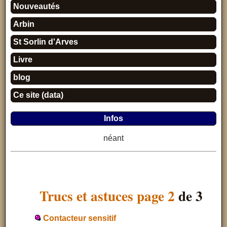
Nouveautés
Arbin
St Sorlin d'Arves
Livre
blog
Ce site (data)
Infos
néant
Trucs et astuces page 2
de 3
Contacteur sensitif